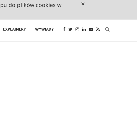
×
ępu do plików cookies w
CO TRZECIĄ ZŁOTÓWKĘ Z EMER
EXPLAINERY
WYWIADY