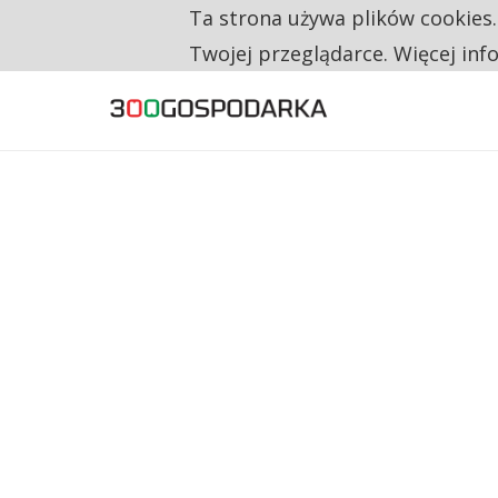
Ta strona używa plików cookies
TYLKO U NAS
RESTRYKCJE CHIN UDERZAJĄ W EUROPEJSKI
Twojej przeglądarce. Więcej inf