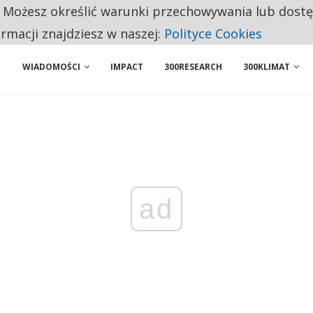
. Możesz określić warunki przechowywania lub dost
 PRZEMYSŁ. NA LIŚCIE SĄ DWA PODMIOTY Z POLSKI
ormacji znajdziesz w naszej:
Polityce Cookies
WIADOMOŚCI
IMPACT
300RESEARCH
300KLIMAT
ad