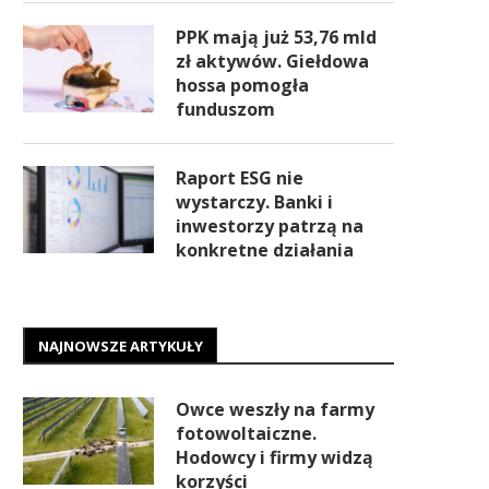
PPK mają już 53,76 mld
zł aktywów. Giełdowa
hossa pomogła
funduszom
Raport ESG nie
wystarczy. Banki i
inwestorzy patrzą na
konkretne działania
NAJNOWSZE ARTYKUŁY
Owce weszły na farmy
fotowoltaiczne.
Hodowcy i firmy widzą
korzyści