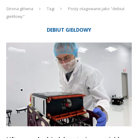
Strona główna
Tagi
Posty otagowane jako "debiut
giełdowy"
DEBIUT GIEŁDOWY