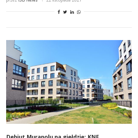
Debiut Murapolu na giełdzie: KNF