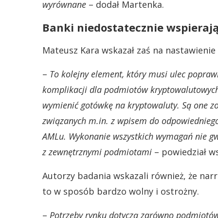
wyrównane
– dodał Martenka.
Banki niedostatecznie wspiera
Mateusz Kara wskazał zaś na nastawienie
–
To kolejny element, który musi ulec poprawi
komplikacji dla podmiotów kryptowalutowych,
wymienić gotówkę na kryptowaluty. Są one z
związanych m.in. z wpisem do odpowiedniego
AMLu. Wykonanie wszystkich wymagań nie gw
z zewnętrznymi podmiotami
– powiedział w
Autorzy badania wskazali również, że nar
to w sposób bardzo wolny i ostrożny.
–
Potrzeby rynku dotyczą zarówno podmiotów