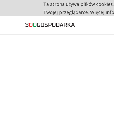
Ta strona używa plików cookies
TYLKO U NAS
RESTRYKCJE CHIN UDERZAJĄ W EUROPEJSKI
Twojej przeglądarce. Więcej inf