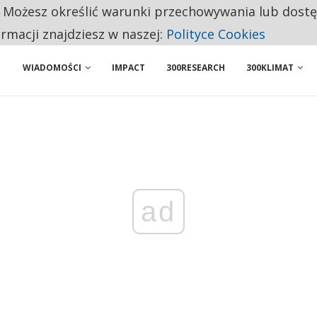
. Możesz określić warunki przechowywania lub dost
 PRZEMYSŁ. NA LIŚCIE SĄ DWA PODMIOTY Z POLSKI
ormacji znajdziesz w naszej:
Polityce Cookies
WIADOMOŚCI
IMPACT
300RESEARCH
300KLIMAT
ad