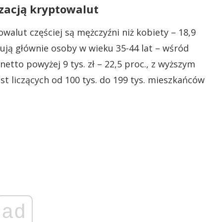
izacją kryptowalut
lut częściej są mężczyźni niż kobiety – 18,9
mują głównie osoby w wieku 35-44 lat – wśród
etto powyżej 9 tys. zł – 22,5 proc., z wyższym
ast liczących od 100 tys. do 199 tys. mieszkańców
ad