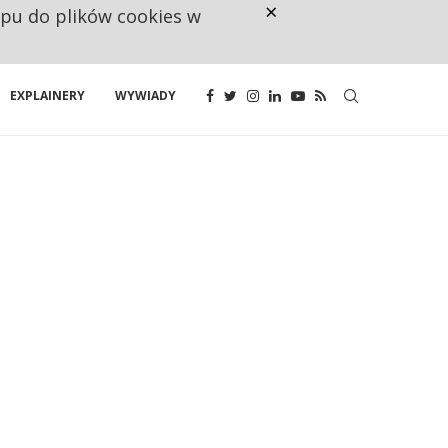
×
ępu do plików cookies w
CO TRZECIĄ ZŁOTÓWKĘ Z EMER
EXPLAINERY
WYWIADY