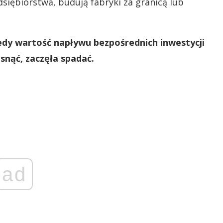
siębiorstwa, budują fabryki za granicą lub
iedy wartość napływu bezpośrednich inwestycji
snąć, zaczęła spadać.
ad