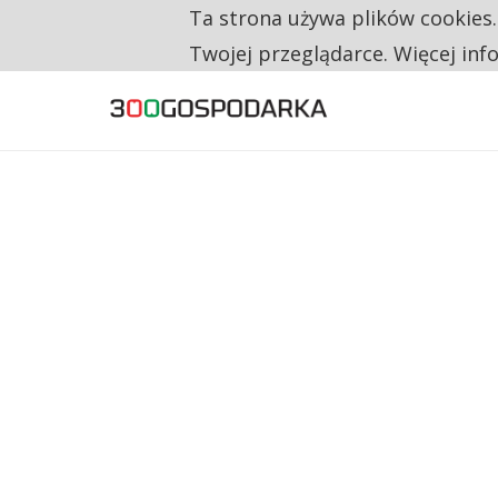
Ta strona używa plików cookies
TYLKO U NAS
CO TRZECIĄ ZŁOTÓWKĘ Z EMERYTURY SE
Twojej przeglądarce. Więcej inf