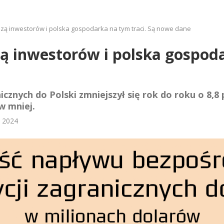
zą inwestorów i polska gospodarka na tym traci. Są nowe dane
ą inwestorów i polska gospoda
cznych do Polski zmniejszył się rok do roku o 8,8 
w mniej.
 2024