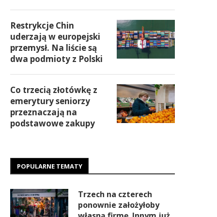
Restrykcje Chin
uderzają w europejski
przemysł. Na liście są
dwa podmioty z Polski
Co trzecią złotówkę z
emerytury seniorzy
przeznaczają na
podstawowe zakupy
POPULARNE TEMATY
Trzech na czterech
ponownie założyłoby
własną firmę. Innym już