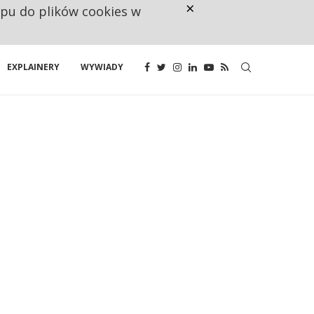
×
ępu do plików cookies w
NA JEDEN WAKAT PRZYPADAJĄ 
EXPLAINERY
WYWIADY