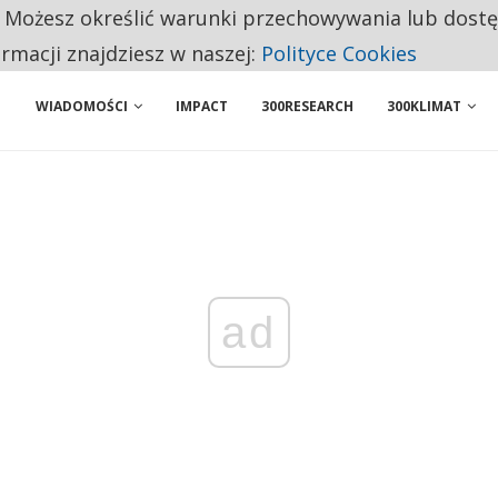
. Możesz określić warunki przechowywania lub dost
NIORZY PRZEZNACZAJĄ NA PODSTAWOWE ZAKUPY
ormacji znajdziesz w naszej:
Polityce Cookies
WIADOMOŚCI
IMPACT
300RESEARCH
300KLIMAT
ad