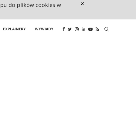
×
ępu do plików cookies w
CO TRZECIĄ ZŁOTÓWKĘ Z EMER
EXPLAINERY
WYWIADY