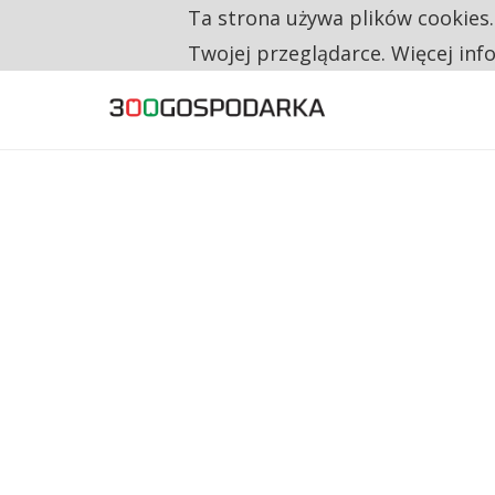
Ta strona używa plików cookies
TYLKO U NAS
RESTRYKCJE CHIN UDERZAJĄ W EUROPEJSKI
Twojej przeglądarce. Więcej inf