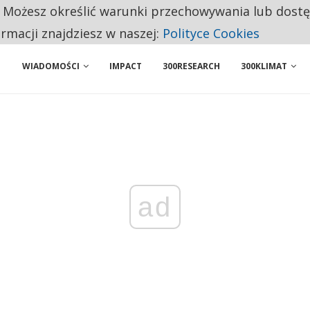
. Możesz określić warunki przechowywania lub dost
 PRZEMYSŁ. NA LIŚCIE SĄ DWA PODMIOTY Z POLSKI
ormacji znajdziesz w naszej:
Polityce Cookies
WIADOMOŚCI
IMPACT
300RESEARCH
300KLIMAT
ad