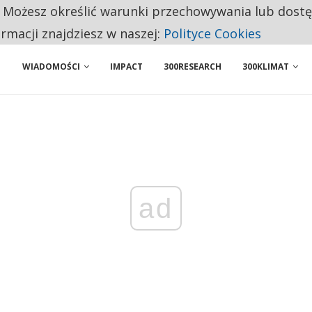
. Możesz określić warunki przechowywania lub dost
 PRZEMYSŁ. NA LIŚCIE SĄ DWA PODMIOTY Z POLSKI
ormacji znajdziesz w naszej:
Polityce Cookies
WIADOMOŚCI
IMPACT
300RESEARCH
300KLIMAT
ad