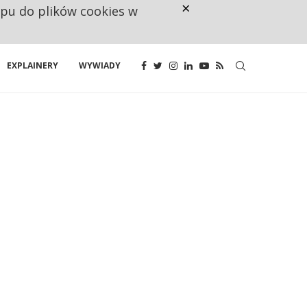
×
ępu do plików cookies w
CO TRZECIĄ ZŁOTÓWKĘ Z EMER
EXPLAINERY
WYWIADY