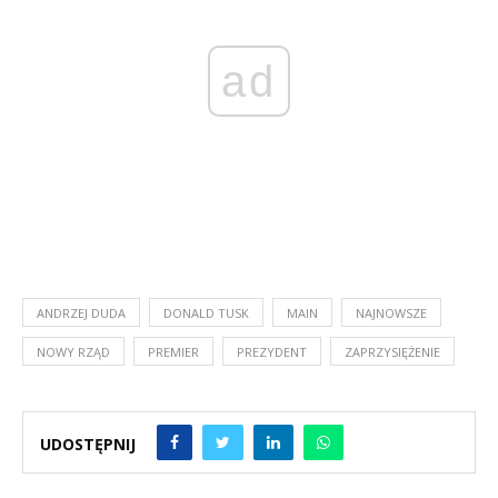
ad
ANDRZEJ DUDA
DONALD TUSK
MAIN
NAJNOWSZE
NOWY RZĄD
PREMIER
PREZYDENT
ZAPRZYSIĘŻENIE
UDOSTĘPNIJ