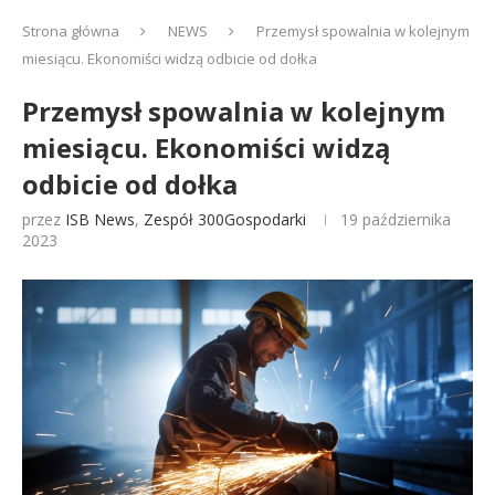
Strona główna
NEWS
Przemysł spowalnia w kolejnym
miesiącu. Ekonomiści widzą odbicie od dołka
Przemysł spowalnia w kolejnym
miesiącu. Ekonomiści widzą
odbicie od dołka
przez
ISB News
,
Zespół 300Gospodarki
19 października
2023