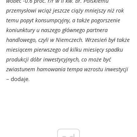
wobec -0.6 proc. r/r w II kw. br. Polskiemu
przemysłowi wciąż jeszcze ciąży mniejszy niż rok
temu popyt konsumpcyjny, a także pogorszenie
koniunktury u naszego głównego partnera
handlowego, czyli w Niemczech. Wrzesień był także
miesiącem pierwszego od kilku miesięcy spadku
produkcji dóbr inwestycyjnych, co może być
zwiastunem hamowania tempa wzrostu inwestycji
– dodaje.