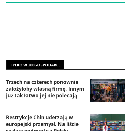
TYLKO W 300GOSPODARCE
Trzech na czterech ponownie
założyłoby własną firmę. Innym
już tak łatwo jej nie polecają
Restrykcje Chin uderzają w
europejski przemysł. Na liście
są dwa podmioty z Polski