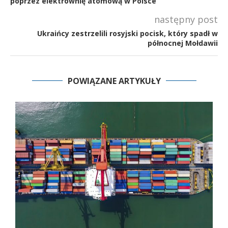
poprzez elektrownię atomową w Polsce
następny post
Ukraińcy zestrzelili rosyjski pocisk, który spadł w
północnej Mołdawii
POWIĄZANE ARTYKUŁY