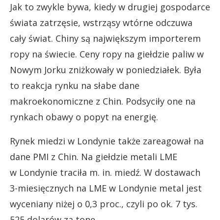
Jak to zwykle bywa, kiedy w drugiej gospodarce
świata zatrzęsie, wstrząsy wtórne odczuwa
cały świat.
Chiny
są największym importerem
ropy na świecie. Ceny ropy na giełdzie paliw w
Nowym Jorku zniżkowały w poniedziałek. Była
to reakcja rynku na słabe dane
makroekonomiczne
z
Chin.
Podsyciły one na
rynkach obawy o popyt na energię.
Rynek miedzi w Londynie także zareagował na
dane PMI z Chin. N
a giełdzie metali LME
w
Londynie
traciła
m. in. miedź. W dostawach
3-miesięcznych na LME w
Londynie
metal jest
wyceniany niżej o 0,3 proc., czyli po ok. 7 tys.
525 dolarów za tonę.