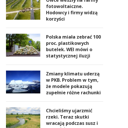
Owce weszły na farmy
fotowoltaiczne.
Hodowcy i firmy widzą
korzyści
Polska miała zebrać 100
proc. plastikowych
butelek. WEI mówi o
statystycznej iluzji
Zmiany klimatu uderzą
w PKB. Problem w tym,
że modele pokazują
zupełnie różne rachunki
Chcieliśmy ujarzmić
rzeki. Teraz skutki
wracają podczas susz i