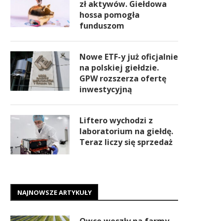
zł aktywów. Giełdowa
hossa pomogła
funduszom
Nowe ETF-y już oficjalnie
na polskiej giełdzie.
GPW rozszerza ofertę
inwestycyjną
Liftero wychodzi z
laboratorium na giełdę.
Teraz liczy się sprzedaż
NAJNOWSZE ARTYKUŁY