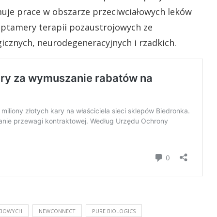
muje prace w obszarze przeciwciałowych leków
ptamery terapii pozaustrojowych ze
znych, neurodegeneracyjnych i rzadkich.
CIOWYCH
NEWCONNECT
PURE BIOLOGICS