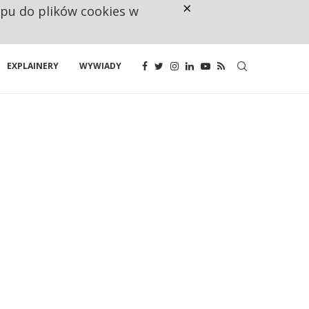
×
ępu do plików cookies w
160 ZNAKÓW TO ZA MAŁO. FUND
EXPLAINERY
WYWIADY