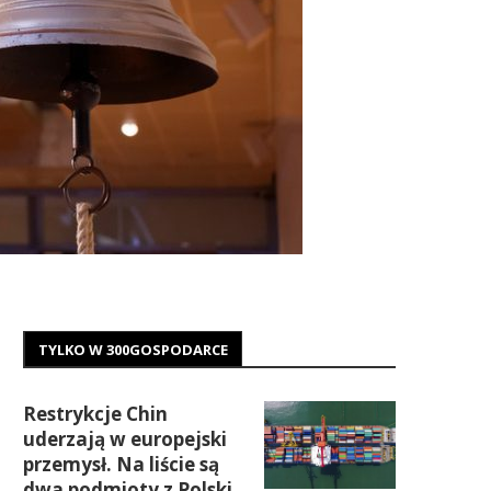
TYLKO W 300GOSPODARCE
Restrykcje Chin
uderzają w europejski
przemysł. Na liście są
dwa podmioty z Polski