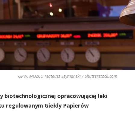
GPW, MOZCO Mateusz Szymanski / Shutterstock.com
my biotechnologicznej opracowującej leki
nku regulowanym Giełdy Papierów