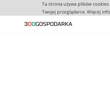
Ta strona używa plików cookies
TYLKO U NAS
NA JEDEN WAKAT PRZYPADAJĄ 62 ZGŁOSZ
Twojej przeglądarce. Więcej inf