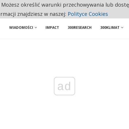
. Możesz określić warunki przechowywania lub dost
ENIA. WIELU KANDYDATÓW NIE ROZPOCZYNA PRACY
ormacji znajdziesz w naszej:
Polityce Cookies
WIADOMOŚCI
IMPACT
300RESEARCH
300KLIMAT
ad