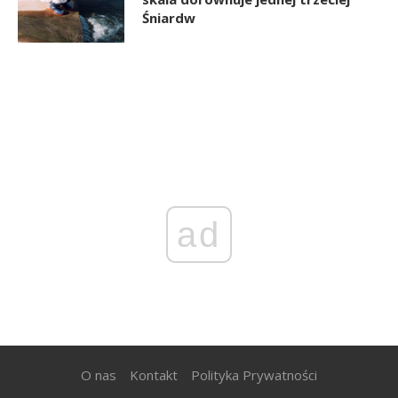
Śniardw
ad
O nas
Kontakt
Polityka Prywatności