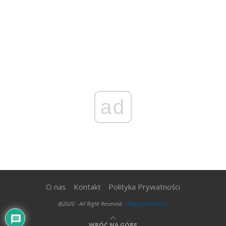
ad
O nas
Kontakt
Polityka Prywatności
@2020 - All Right Reserved.
300gospodarka.pl
WRÓĆ NA GÓRĘ