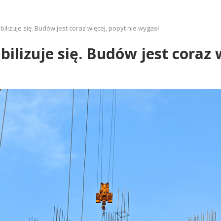
lizuje się. Budów jest coraz więcej, popyt nie wygasł
ilizuje się. Budów jest coraz 