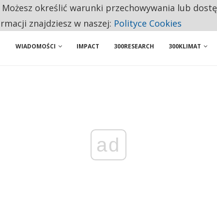
. Możesz określić warunki przechowywania lub dost
 PRZEMYSŁ. NA LIŚCIE SĄ DWA PODMIOTY Z POLSKI
ormacji znajdziesz w naszej:
Polityce Cookies
WIADOMOŚCI
IMPACT
300RESEARCH
300KLIMAT
ad