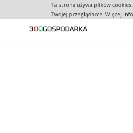
Ta strona używa plików cookies
TYLKO U NAS
RESTRYKCJE CHIN UDERZAJĄ W EUROPEJSKI
Twojej przeglądarce. Więcej inf