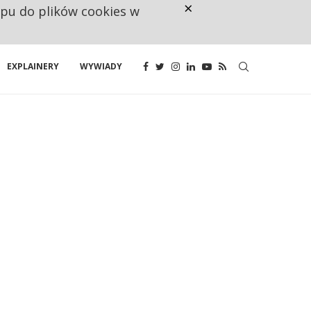
×
ępu do plików cookies w
CO TRZECIĄ ZŁOTÓWKĘ Z EMER
EXPLAINERY
WYWIADY