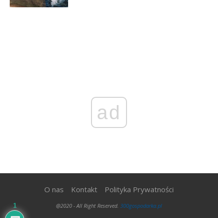
ad
O nas
Kontakt
Polityka Prywatności
@2020 - All Right Reserved.
300gospodarka.pl
1