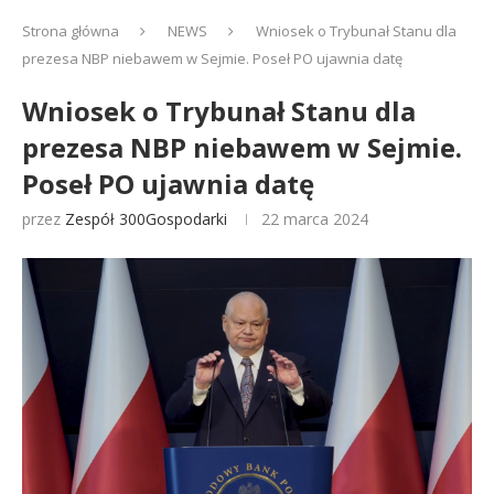
Strona główna
NEWS
Wniosek o Trybunał Stanu dla
prezesa NBP niebawem w Sejmie. Poseł PO ujawnia datę
Wniosek o Trybunał Stanu dla
prezesa NBP niebawem w Sejmie.
Poseł PO ujawnia datę
przez
Zespół 300Gospodarki
22 marca 2024