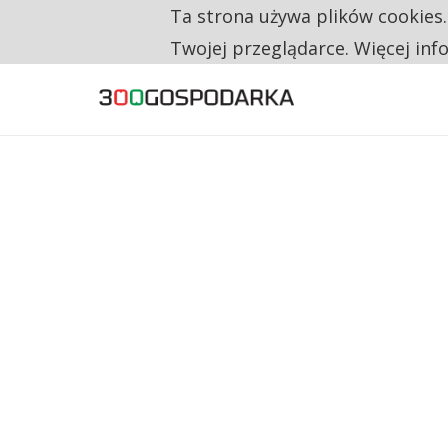
Ta strona używa plików cookies
TYLKO U NAS
CO TRZECIĄ ZŁOTÓWKĘ Z EMERYTURY SE
Twojej przeglądarce. Więcej inf