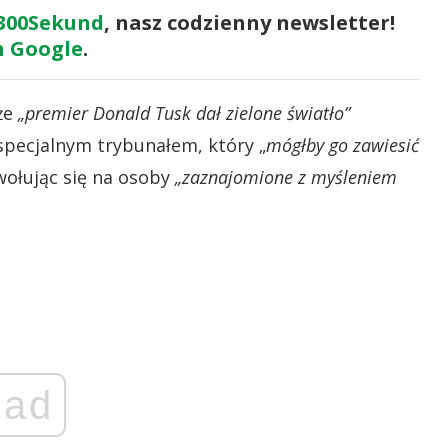
300Sekund
, nasz codzienny newsletter!
 Google
.
że
„premier Donald Tusk dał zielone światło”
pecjalnym trybunałem, który „
mógłby go zawiesić
wołując się na osoby
„zaznajomione z myśleniem
ad