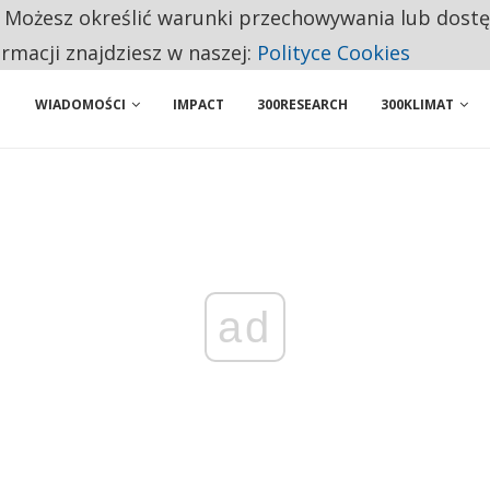
. Możesz określić warunki przechowywania lub dost
NIORZY PRZEZNACZAJĄ NA PODSTAWOWE ZAKUPY
ormacji znajdziesz w naszej:
Polityce Cookies
WIADOMOŚCI
IMPACT
300RESEARCH
300KLIMAT
ad