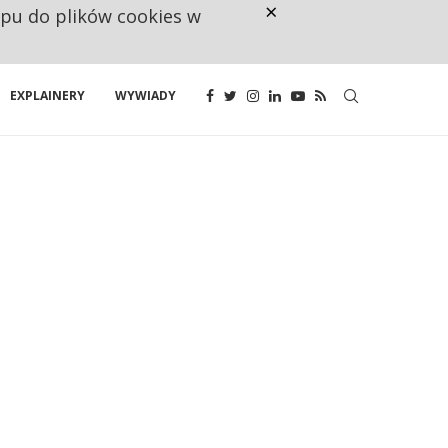
×
ępu do plików cookies w
NA JEDEN WAKAT PRZYPADAJĄ 
EXPLAINERY
WYWIADY