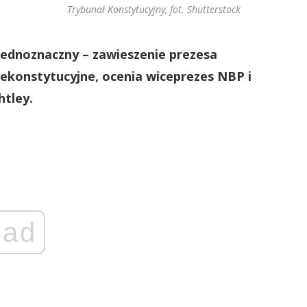
Trybunał Konstytucyjny, fot. Shutterstock
jednoznaczny – zawieszenie prezesa
konstytucyjne, ocenia wiceprezes NBP i
htley.
ad