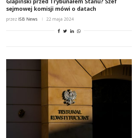
Glapiński przed Trybunałem Stanu? Szef
sejmowej komisji mówi o datach
przez
ISB News
22 maja 2024