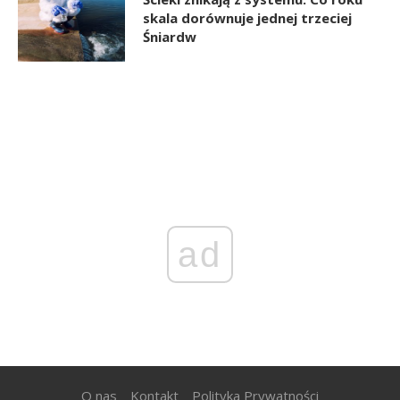
skala dorównuje jednej trzeciej
Śniardw
ad
O nas
Kontakt
Polityka Prywatności