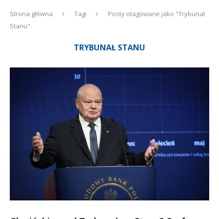
Strona główna
Tagi
Posty otagowane jako "Trybunał
Stanu"
TRYBUNAŁ STANU