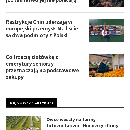
już tak łatwo jej nie polecają
Restrykcje Chin uderzają w
europejski przemysł. Na liście
są dwa podmioty z Polski
Co trzecią złotówkę z
emerytury seniorzy
przeznaczają na podstawowe
zakupy
NAJNOWSZE ARTYKUŁY
Owce weszły na farmy
fotowoltaiczne. Hodowcy i firmy