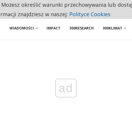
. Możesz określić warunki przechowywania lub dost
NIORZY PRZEZNACZAJĄ NA PODSTAWOWE ZAKUPY
ormacji znajdziesz w naszej:
Polityce Cookies
WIADOMOŚCI
IMPACT
300RESEARCH
300KLIMAT
ad