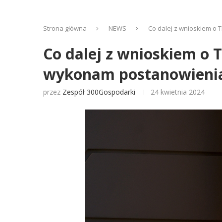
Strona główna
NEWS
Co dalej z wnioskiem o
Co dalej z wnioskiem o 
wykonam postanowieni
przez
Zespół 300Gospodarki
24 kwietnia 2024