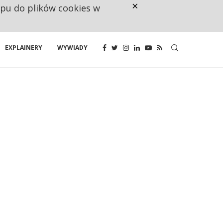
×
ępu do plików cookies w
NA JEDEN WAKAT PRZYPADAJĄ 
EXPLAINERY
WYWIADY