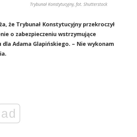
Trybunał Konstytucyjny, fot. Shutterstock
, że Trybunał Konstytucyjny przekroczył
nie o zabezpieczeniu wstrzymujące
u dla Adama Glapińskiego. – Nie wykonam
ia.
ad