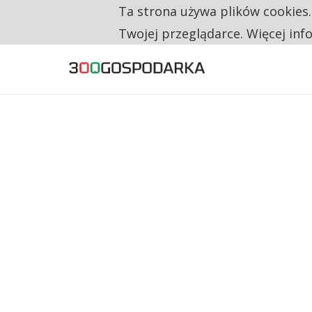
Ta strona używa plików cookies
TYLKO U NAS
CO TRZECIĄ ZŁOTÓWKĘ Z EMERYTURY SE
Twojej przeglądarce. Więcej inf