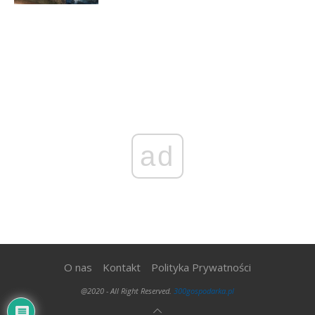
ad
O nas
Kontakt
Polityka Prywatności
@2020 - All Right Reserved.
300gospodarka.pl