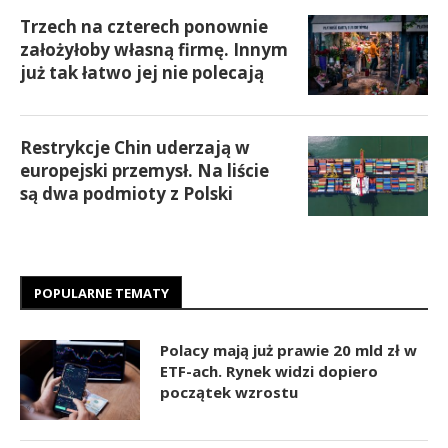
Trzech na czterech ponownie
założyłoby własną firmę. Innym
już tak łatwo jej nie polecają
Restrykcje Chin uderzają w
europejski przemysł. Na liście
są dwa podmioty z Polski
POPULARNE TEMATY
Polacy mają już prawie 20 mld zł w
ETF-ach. Rynek widzi dopiero
początek wzrostu