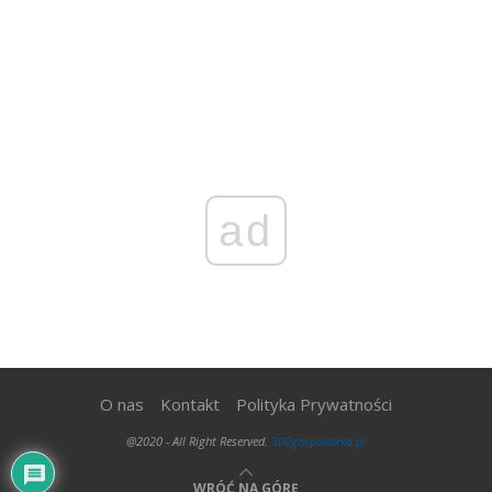
ad
O nas
Kontakt
Polityka Prywatności
@2020 - All Right Reserved.
300gospodarka.pl
WRÓĆ NA GÓRĘ