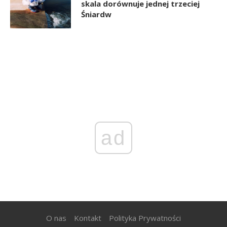
skala dorównuje jednej trzeciej
Śniardw
ad
O nas
Kontakt
Polityka Prywatności