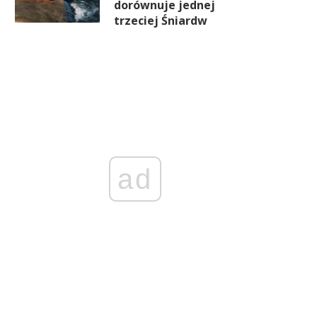
dorównuje jednej
trzeciej Śniardw
ad