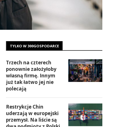
TYLKO W 300GOSPODARCE
Trzech na czterech
ponownie założyłoby
własną firmę. Innym
już tak łatwo jej nie
polecają
Restrykcje Chin
uderzają w europejski
przemysł. Na liście są
dwa podmioty z Polski