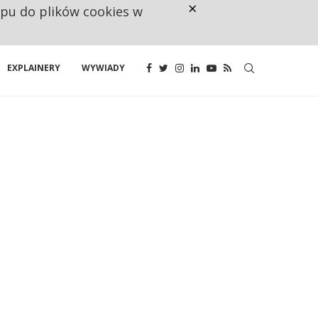
×
ępu do plików cookies w
NA JEDEN WAKAT PRZYPADAJĄ 
EXPLAINERY
WYWIADY