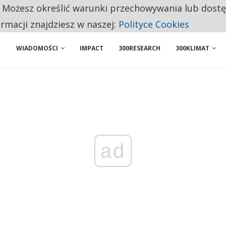
. Możesz określić warunki przechowywania lub dost
NIORZY PRZEZNACZAJĄ NA PODSTAWOWE ZAKUPY
ormacji znajdziesz w naszej:
Polityce Cookies
WIADOMOŚCI
IMPACT
300RESEARCH
300KLIMAT
ad