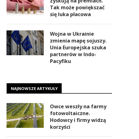
zyskują na premiach.
Tak może powiększać
się luka płacowa
Wojna w Ukrainie
zmienia mapę sojuszy.
Unia Europejska szuka
partnerów w Indo-
Pacyfiku
NAJNOWSZE ARTYKUŁY
Owce weszły na farmy
fotowoltaiczne.
Hodowcy i firmy widzą
korzyści