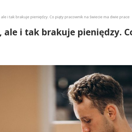
ale i tak brakuje pieniędzy. Co piąty pracownik na świecie ma dwie prace
ale i tak brakuje pieniędzy. 