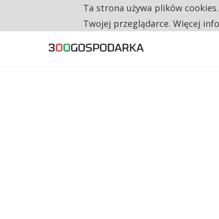
Ta strona używa plików cookies
TYLKO U NAS
CO TRZECIĄ ZŁOTÓWKĘ Z EMERYTURY SE
Twojej przeglądarce. Więcej inf