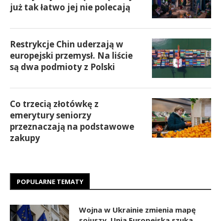
już tak łatwo jej nie polecają
Restrykcje Chin uderzają w
europejski przemysł. Na liście
są dwa podmioty z Polski
Co trzecią złotówkę z
emerytury seniorzy
przeznaczają na podstawowe
zakupy
POPULARNE TEMATY
Wojna w Ukrainie zmienia mapę
sojuszy. Unia Europejska szuka