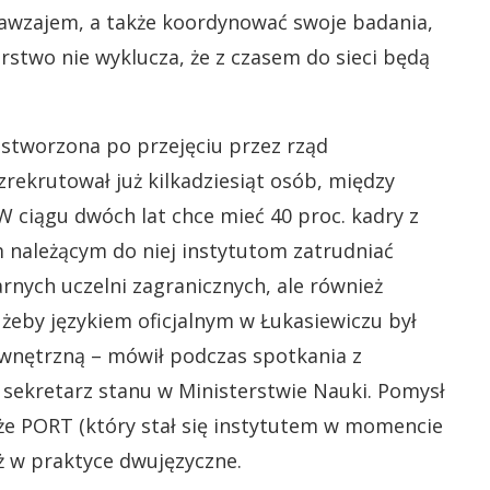
nawzajem, a także koordynować swoje badania,
rstwo nie wyklucza, że z czasem do sieci będą
stworzona po przejęciu przez rząd
rekrutował już kilkadziesiąt osób, między
 W ciągu dwóch lat chce mieć 40 proc. kadry z
m należącym do niej instytutom zatrudniać
rnych uczelni zagranicznych, ale również
żeby językiem oficjalnym w Łukasiewiczu był
zewnętrzną – mówił podczas spotkania z
 sekretarz stanu w Ministerstwie Nauki. Pomysł
 że PORT (który stał się instytutem w momencie
uż w praktyce dwujęzyczne.