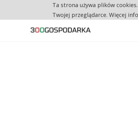
Ta strona używa plików cookies
TYLKO U NAS
CO TRZECIĄ ZŁOTÓWKĘ Z EMERYTURY SE
Twojej przeglądarce. Więcej inf