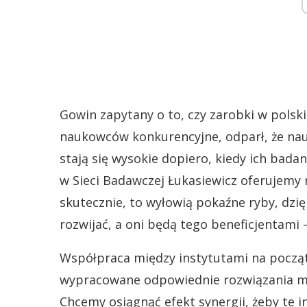
Gowin zapytany o to, czy zarobki w polsk
naukowców konkurencyjne, odparł, że nauk
stają się wysokie dopiero, kiedy ich bada
w Sieci Badawczej Łukasiewicz oferujemy
skutecznie, to wyłowią pokaźne ryby, dzi
rozwijać, a oni będą tego beneficjentami 
Współpraca między instytutami na począt
wypracowane odpowiednie rozwiązania ma
Chcemy osiągnąć efekt synergii, żeby te i