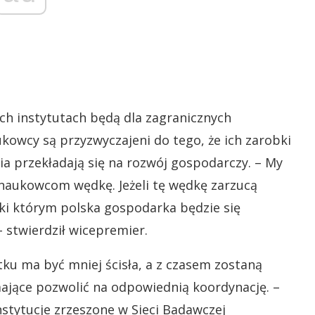
ich instytutach będą dla zagranicznych
owcy są przyzwyczajeni do tego, że ich zarobki
nia przekładają się na rozwój gospodarczy. – My
 naukowcom wędkę. Jeżeli tę wędkę zarzucą
ęki którym polska gospodarka będzie się
– stwierdził wicepremier.
ku ma być mniej ścisła, a z czasem zostaną
jące pozwolić na odpowiednią koordynację. –
nstytucje zrzeszone w Sieci Badawczej