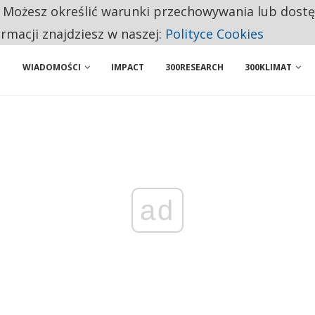
. Możesz określić warunki przechowywania lub dost
NIORZY PRZEZNACZAJĄ NA PODSTAWOWE ZAKUPY
ormacji znajdziesz w naszej:
Polityce Cookies
WIADOMOŚCI
IMPACT
300RESEARCH
300KLIMAT
ad