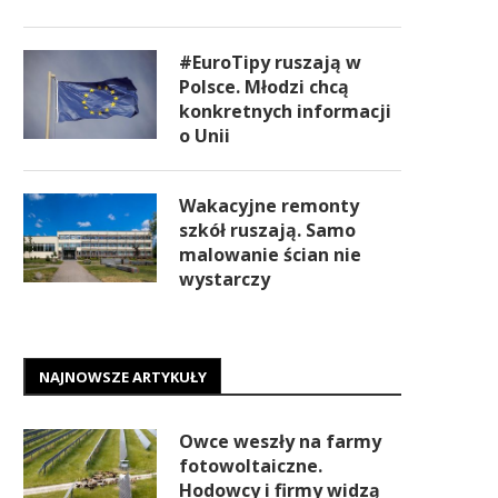
#EuroTipy ruszają w
Polsce. Młodzi chcą
konkretnych informacji
o Unii
Wakacyjne remonty
szkół ruszają. Samo
malowanie ścian nie
wystarczy
NAJNOWSZE ARTYKUŁY
Owce weszły na farmy
fotowoltaiczne.
Hodowcy i firmy widzą