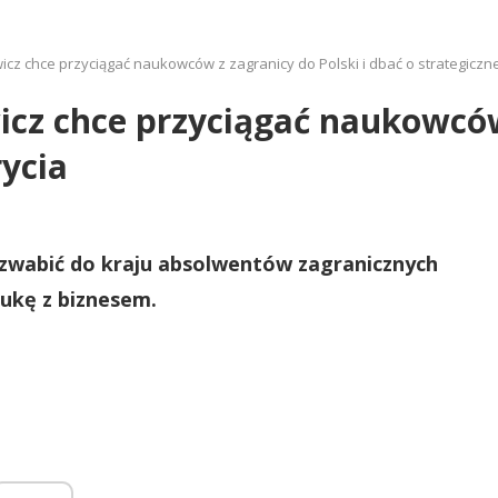
cz chce przyciągać naukowców z zagranicy do Polski i dbać o strategiczn
cz chce przyciągać naukowców 
rycia
zwabić do kraju absolwentów zagranicznych
aukę z biznesem.