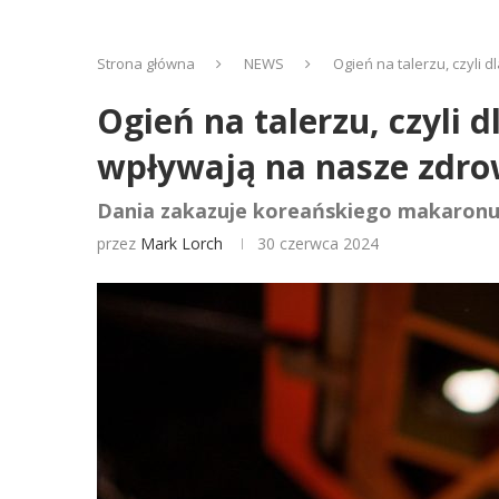
Strona główna
NEWS
Ogień na talerzu, czyli 
Ogień na talerzu, czyli 
wpływają na nasze zdro
Dania zakazuje koreańskiego makaronu, 
przez
Mark Lorch
30 czerwca 2024