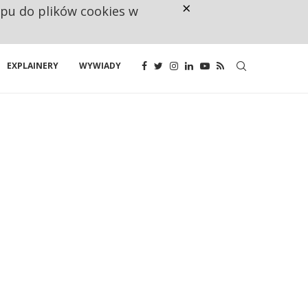
×
ępu do plików cookies w
CO TRZECIĄ ZŁOTÓWKĘ Z EMER
EXPLAINERY
WYWIADY