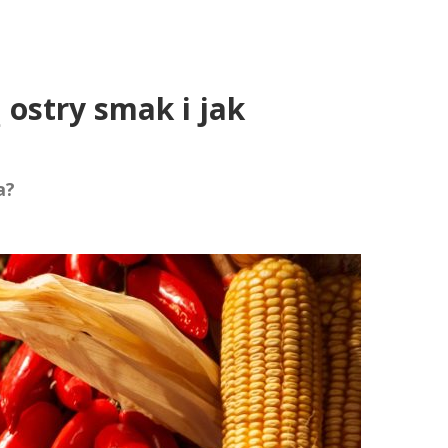
e
 ostry smak i jak
a?