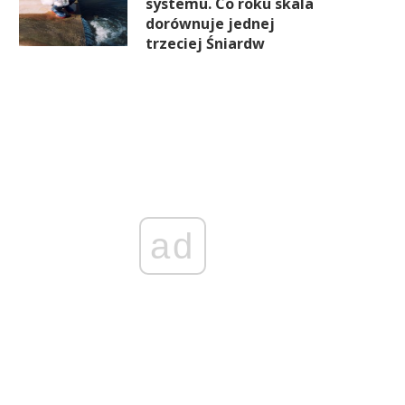
systemu. Co roku skala
dorównuje jednej
trzeciej Śniardw
ad