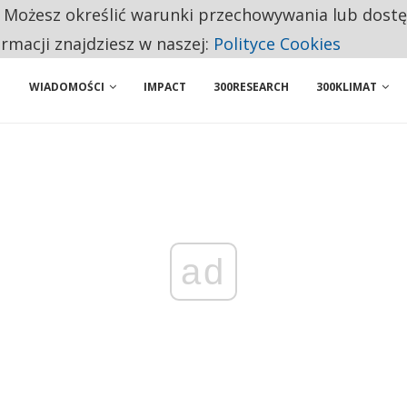
. Możesz określić warunki przechowywania lub dost
 PRZEMYSŁ. NA LIŚCIE SĄ DWA PODMIOTY Z POLSKI
ormacji znajdziesz w naszej:
Polityce Cookies
WIADOMOŚCI
IMPACT
300RESEARCH
300KLIMAT
ad