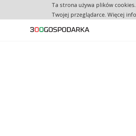
Ta strona używa plików cookies
TYLKO U NAS
RESTRYKCJE CHIN UDERZAJĄ W EUROPEJSKI
Twojej przeglądarce. Więcej inf