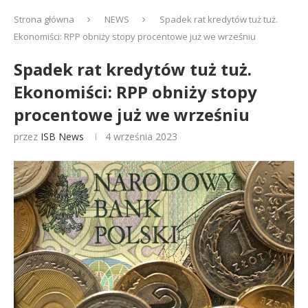
Strona główna
NEWS
Spadek rat kredytów tuż tuż.
Ekonomiści: RPP obniży stopy procentowe już we wrześniu
Spadek rat kredytów tuż tuż.
Ekonomiści: RPP obniży stopy
procentowe już we wrześniu
przez
ISB News
4 września 2023