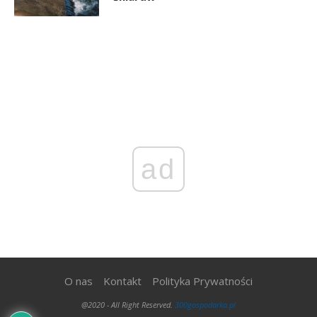
ad
O nas
Kontakt
Polityka Prywatności
@2020 - All Right Reserved.
300gospodarka.pl