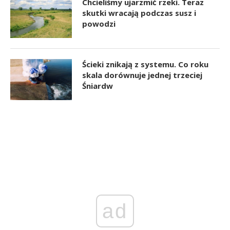
Chcieliśmy ujarzmić rzeki. Teraz
skutki wracają podczas susz i
powodzi
Ścieki znikają z systemu. Co roku
skala dorównuje jednej trzeciej
Śniardw
ad