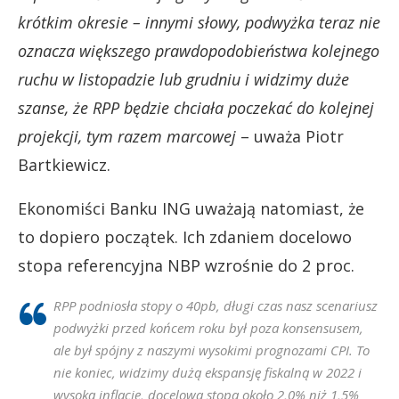
krótkim okresie – innymi słowy, podwyżka teraz nie
oznacza większego prawdopodobieństwa kolejnego
ruchu w listopadzie lub grudniu i widzimy duże
szanse, że RPP będzie chciała poczekać do kolejnej
projekcji, tym razem marcowej
– uważa Piotr
Bartkiewicz.
Ekonomiści Banku ING uważają natomiast, że
to dopiero początek. Ich zdaniem docelowo
stopa referencyjna NBP wzrośnie do 2 proc.
RPP podniosła stopy o 40pb, długi czas nasz scenariusz
podwyżki przed końcem roku był poza konsensusem,
ale był spójny z naszymi wysokimi prognozami CPI. To
nie koniec, widzimy dużą ekspansję fiskalną w 2022 i
wysoką inflację, docelowa stopa około 2,0% niż 1,5%