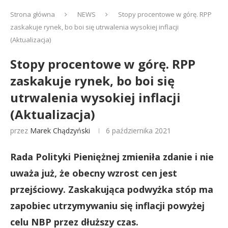
Strona główna
NEWS
Stopy procentowe w górę. RPP
zaskakuje rynek, bo boi się utrwalenia wysokiej inflacji
(Aktualizacja)
Stopy procentowe w górę. RPP
zaskakuje rynek, bo boi się
utrwalenia wysokiej inflacji
(Aktualizacja)
przez
Marek Chądzyński
6 października 2021
Rada Polityki Pieniężnej zmieniła zdanie i nie
uważa już, że obecny wzrost cen jest
przejściowy. Zaskakująca podwyżka stóp ma
zapobiec utrzymywaniu się inflacji powyżej
celu NBP przez dłuższy czas.