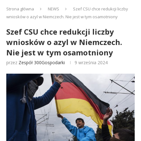
Strona główna
NEWS
Szef CSU chce redukcji liczby
wniosków o azyl w Niemczech. Nie jest w tym osamotniony
Szef CSU chce redukcji liczby
wniosków o azyl w Niemczech.
Nie jest w tym osamotniony
przez
Zespół 300Gospodarki
9 września 2024