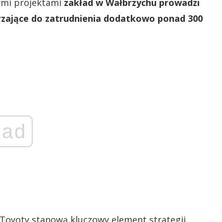
ymi projektami
zakład w Wałbrzychu prowadzi
erzające do zatrudnienia dodatkowo ponad 300
ad
 Toyoty stanową kluczowy element strategii