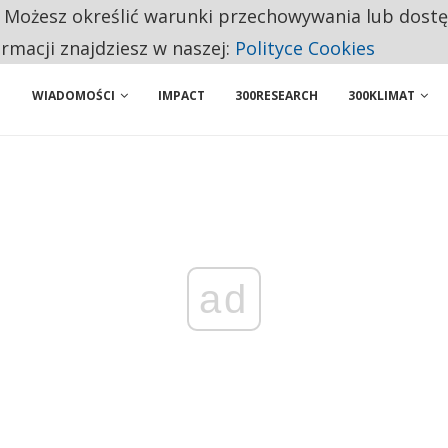
. Możesz określić warunki przechowywania lub dost
NIORZY PRZEZNACZAJĄ NA PODSTAWOWE ZAKUPY
ormacji znajdziesz w naszej:
Polityce Cookies
WIADOMOŚCI
IMPACT
300RESEARCH
300KLIMAT
ad