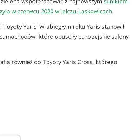
dzie ona współpracować z najnowszym
silnikiem
szyła w czerwcu 2020 w Jelczu-Laskowicach
.
i Toyoty Yaris. W ubiegłym roku Yaris stanowił
h samochodów, które opuściły europejskie salony
fią również do Toyoty Yaris Cross, którego