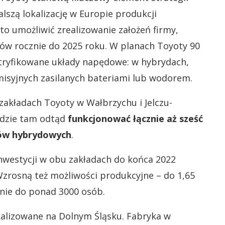
lszą lokalizację w Europie produkcji
o umożliwić zrealizowanie założeń firmy,
dów rocznie do 2025 roku. W planach Toyoty 90
tryfikowane układy napędowe: w hybrydach,
misyjnych zasilanych bateriami lub wodorem.
zakładach Toyoty w Wałbrzychu i Jelczu-
ędzie tam odtąd
funkcjonować łącznie aż sześć
łów hybrydowych
.
nwestycji w obu zakładach do końca 2022
Wzrosną też możliwości produkcyjne – do 1,65
enie do ponad 3000 osób.
kalizowane na Dolnym Śląsku. Fabryka w