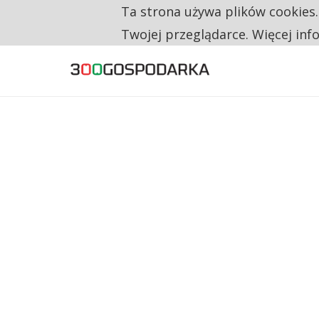
Ta strona używa plików cookies
TYLKO U NAS
CO TRZECIĄ ZŁOTÓWKĘ Z EMERYTURY SE
Twojej przeglądarce. Więcej inf