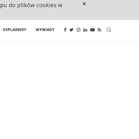
×
ępu do plików cookies w
NA JEDEN WAKAT PRZYPADAJĄ 
EXPLAINERY
WYWIADY