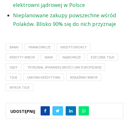
elektrowni jądrowej w Polsce
Nieplanowane zakupy powszechne wśród
Polaków. Blisko 90% się do nich przyznaje
BANKI
FRANKOWICZE
KREDYTOBIORCY
KREDYTY WIBOR
MAIN
NAJNOWSZE
RZECZNIK TSUE
SĄDY
TRYBUNAŁ SPRAWIEDLIWOŚCI UNII EUROPEJSKIEJ
TSUE
UMOWA KREDYTOWA
WSKAŹNIKI WIBOR
WYROK TSUE
UDOSTĘPNIJ