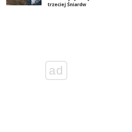
trzeciej Śniardw
ad