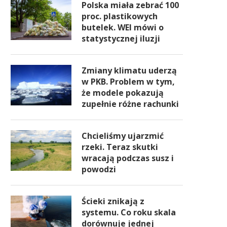
Polska miała zebrać 100
proc. plastikowych
butelek. WEI mówi o
statystycznej iluzji
Zmiany klimatu uderzą
w PKB. Problem w tym,
że modele pokazują
zupełnie różne rachunki
Chcieliśmy ujarzmić
rzeki. Teraz skutki
wracają podczas susz i
powodzi
Ścieki znikają z
systemu. Co roku skala
dorównuje jednej