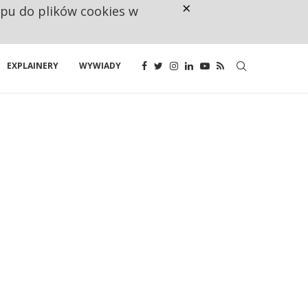
×
ępu do plików cookies w
CO TRZECIĄ ZŁOTÓWKĘ Z EMER
EXPLAINERY
WYWIADY