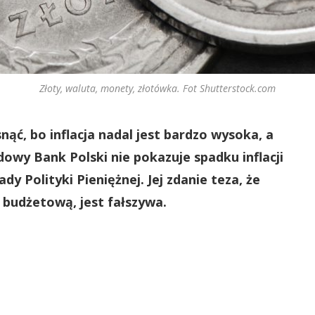
Złoty, waluta, monety, złotówka. Fot Shutterstock.com
ąć, bo inflacja nadal jest bardzo wysoka, a
owy Bank Polski nie pokazuje spadku inflacji
y Polityki Pieniężnej. Jej zdanie teza, że
 budżetową, jest fałszywa.