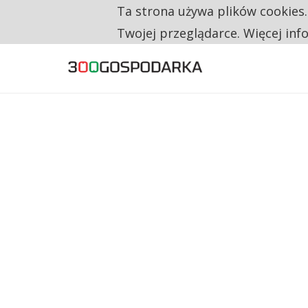
Ta strona używa plików cookies
TYLKO U NAS
RESTRYKCJE CHIN UDERZAJĄ W EUROPEJSKI
Twojej przeglądarce. Więcej inf