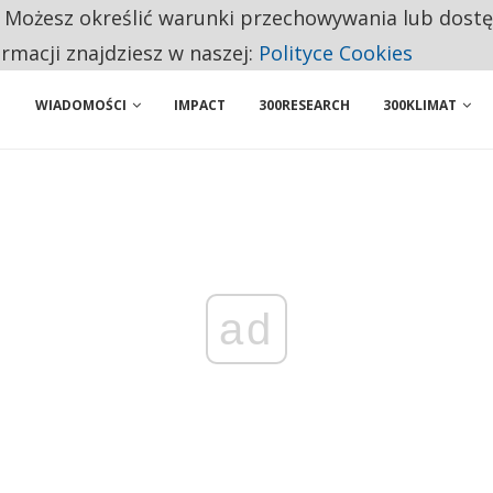
. Możesz określić warunki przechowywania lub dost
 PRZEMYSŁ. NA LIŚCIE SĄ DWA PODMIOTY Z POLSKI
ormacji znajdziesz w naszej:
Polityce Cookies
WIADOMOŚCI
IMPACT
300RESEARCH
300KLIMAT
ad