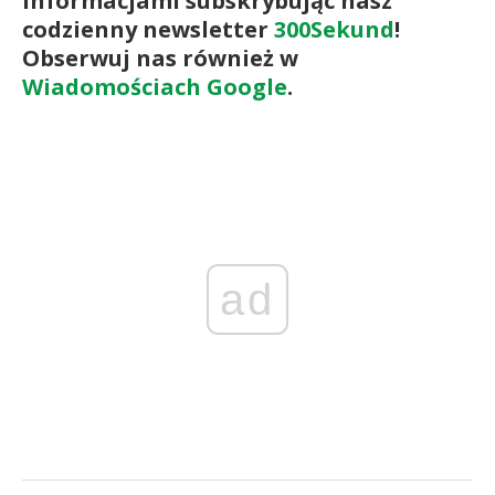
informacjami subskrybując nasz
codzienny newsletter
300Sekund
!
Obserwuj nas również w
Wiadomościach Google
.
ad