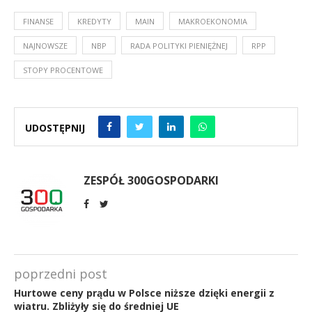
FINANSE
KREDYTY
MAIN
MAKROEKONOMIA
NAJNOWSZE
NBP
RADA POLITYKI PIENIĘŻNEJ
RPP
STOPY PROCENTOWE
UDOSTĘPNIJ
ZESPÓŁ 300GOSPODARKI
poprzedni post
Hurtowe ceny prądu w Polsce niższe dzięki energii z
wiatru. Zbliżyły się do średniej UE