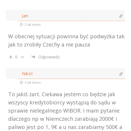
Jan
2 lat temu
W obecnej sytuacji powinna być podwyżka tak
jak to zrobiły Czechy a nie pauza
0
Odpowiedz
Nikol
2 lat temu
To jakiś żart. Ciekawa jestem co będzie jak
wszyscy kredytobiorcy wystąpią do sądu w
sprawie nielegalnego WIBOR. I mam pytanie:
dlaczego np w Niemczech zarabiają 2000€ i
paliwo jest po 1, 9€ a u nas zarabiamy 500€ a