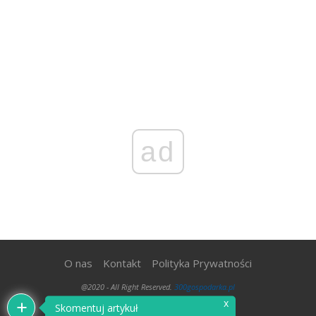
ad
O nas
Kontakt
Polityka Prywatności
@2020 - All Right Reserved.
300gospodarka.pl
x
Skomentuj artykuł