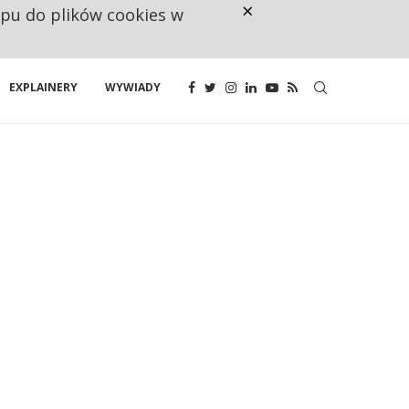
×
ępu do plików cookies w
CO TRZECIĄ ZŁOTÓWKĘ Z EMER
EXPLAINERY
WYWIADY