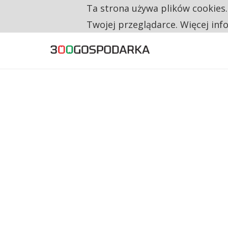
Ta strona używa plików cookies
TYLKO U NAS
RESTRYKCJE CHIN UDERZAJĄ W EUROPEJSKI
Twojej przeglądarce. Więcej inf