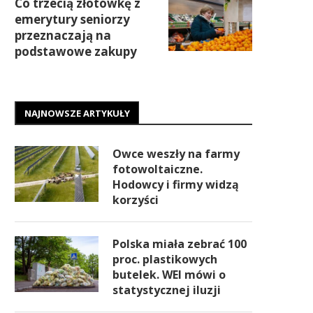
Co trzecią złotówkę z
emerytury seniorzy
przeznaczają na
podstawowe zakupy
NAJNOWSZE ARTYKUŁY
Owce weszły na farmy
fotowoltaiczne.
Hodowcy i firmy widzą
korzyści
Polska miała zebrać 100
proc. plastikowych
butelek. WEI mówi o
statystycznej iluzji