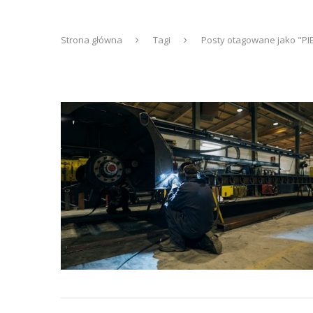
Strona główna
Tagi
Posty otagowane jako "PI