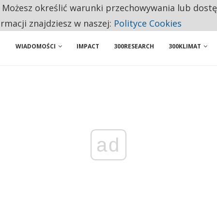
. Możesz określić warunki przechowywania lub dost
 PRZEMYSŁ. NA LIŚCIE SĄ DWA PODMIOTY Z POLSKI
ormacji znajdziesz w naszej:
Polityce Cookies
WIADOMOŚCI
IMPACT
300RESEARCH
300KLIMAT
ad