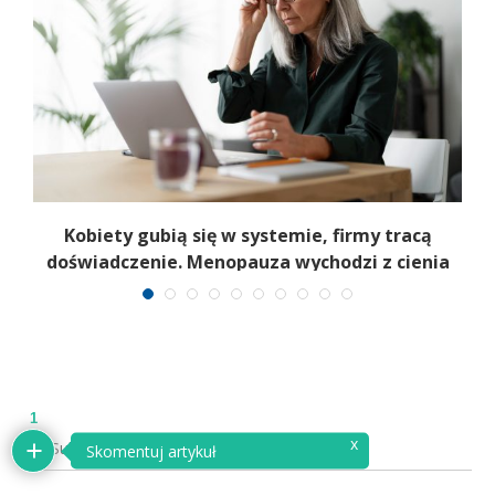
a
Kobiety gubią się w systemie, firmy tracą
6
doświadczenie. Menopauza wychodzi z cienia
1
x
Subscribe
Skomentuj artykuł