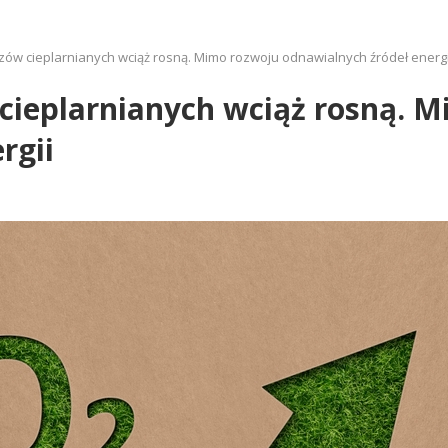
zów cieplarnianych wciąż rosną. Mimo rozwoju odnawialnych źródeł energi
cieplarnianych wciąż rosną. 
rgii