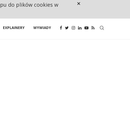
×
ępu do plików cookies w
NA JEDEN WAKAT PRZYPADAJĄ 
EXPLAINERY
WYWIADY