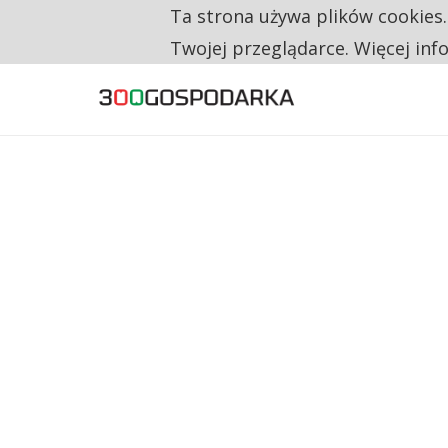
Ta strona używa plików cookies
TYLKO U NAS
RESTRYKCJE CHIN UDERZAJĄ W EUROPEJSKI
Twojej przeglądarce. Więcej inf
CO TRZECIĄ ZŁOTÓWKĘ Z EMERYTURY SE