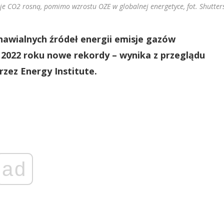
je CO2 rosną, pomimo wzrostu OZE w globalnej energetyce, fot. Shutter
wialnych źródeł energii emisje gazów
w 2022 roku nowe rekordy – wynika z przeglądu
zez Energy Institute.
ad