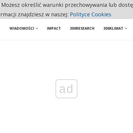
. Możesz określić warunki przechowywania lub dost
 PRZEMYSŁ. NA LIŚCIE SĄ DWA PODMIOTY Z POLSKI
ormacji znajdziesz w naszej:
Polityce Cookies
NIORZY PRZEZNACZAJĄ NA PODSTAWOWE ZAKUPY
WIADOMOŚCI
IMPACT
300RESEARCH
300KLIMAT
ad