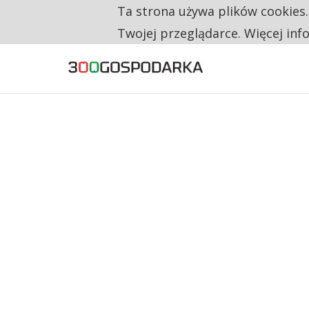
Ta strona używa plików cookies
TYLKO U NAS
RESTRYKCJE CHIN UDERZAJĄ W EUROPEJSKI
Twojej przeglądarce. Więcej inf