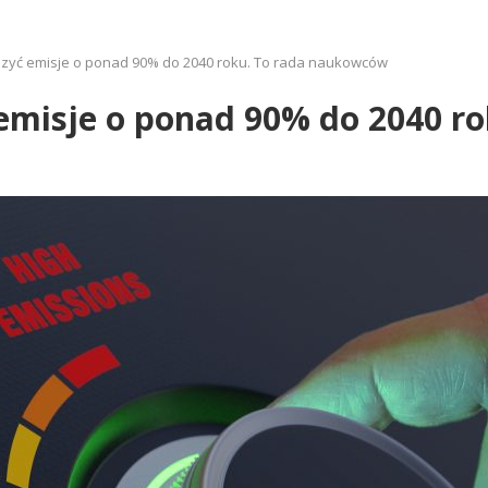
zyć emisje o ponad 90% do 2040 roku. To rada naukowców
emisje o ponad 90% do 2040 r