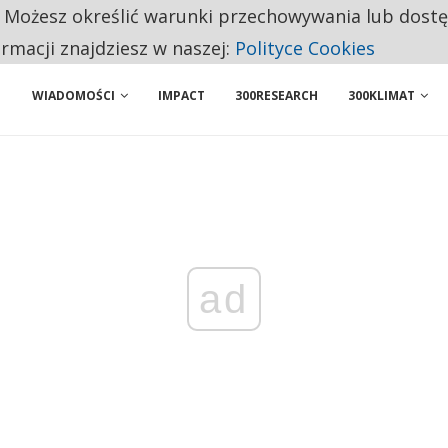
. Możesz określić warunki przechowywania lub dost
 PRZEMYSŁ. NA LIŚCIE SĄ DWA PODMIOTY Z POLSKI
ormacji znajdziesz w naszej:
Polityce Cookies
WIADOMOŚCI
IMPACT
300RESEARCH
300KLIMAT
ad