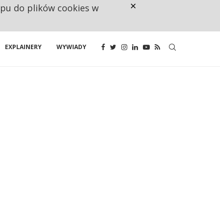
×
ępu do plików cookies w
CO TRZECIĄ ZŁOTÓWKĘ Z EMER
EXPLAINERY
WYWIADY