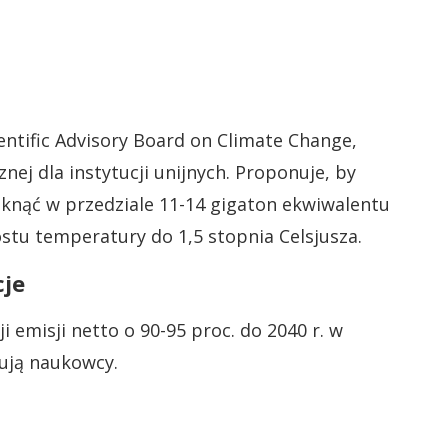
entific Advisory Board on Climate Change,
nej dla instytucji unijnych. Proponuje, by
mknąć w przedziale 11-14 gigaton ekwiwalentu
stu temperatury do 1,5 stopnia Celsjusza.
cje
 emisji netto o 90-95 proc. do 2040 r. w
ują naukowcy.