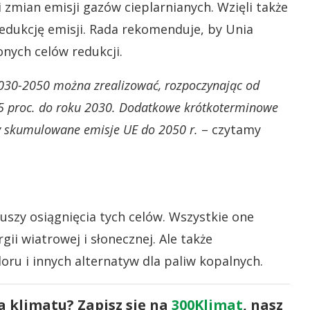
 zmian emisji gazów cieplarnianych. Wzięli także
edukcję emisji. Rada rekomenduje, by Unia
nych celów redukcji.
 2030-2050 można zrealizować, rozpoczynając od
 55 proc. do roku 2030. Dodatkowe krótkoterminowe
by skumulowane emisje UE do 2050 r.
– czytamy
szy osiągnięcia tych celów. Wszystkie one
ii wiatrowej i słonecznej. Ale także
doru i innych alternatyw dla paliw kopalnych.
a klimatu? Zapisz się na
300Klimat
, nasz