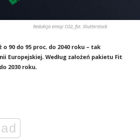
Redukcja emisji CO2, fot. Shutterstock
 o 90 do 95 proc. do 2040 roku – tak
i Europejskiej. Według założeń pakietu Fit
 do 2030 roku.
ad