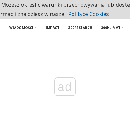
. Możesz określić warunki przechowywania lub dost
ENIA. WIELU KANDYDATÓW NIE ROZPOCZYNA PRACY
ormacji znajdziesz w naszej:
Polityce Cookies
WIADOMOŚCI
IMPACT
300RESEARCH
300KLIMAT
ad