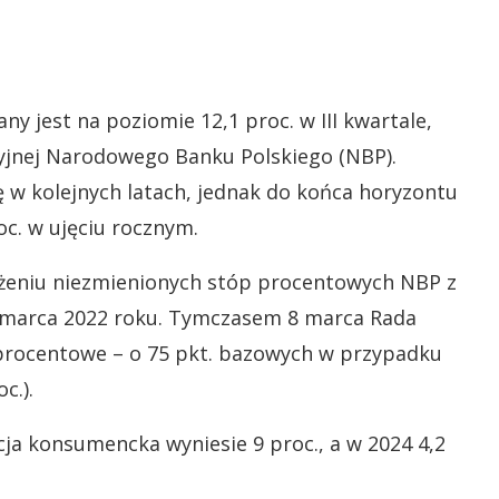
any jest na poziomie 12,1 proc. w III kwartale,
lacyjnej Narodowego Banku Polskiego (NBP).
ię w kolejnych latach, jednak do końca horyzontu
oc. w ujęciu rocznym.
ożeniu niezmienionych stóp procentowych NBP z
 marca 2022 roku. Tymczasem 8 marca Rada
y procentowe – o 75 pkt. bazowych w przypadku
c.).
cja konsumencka wyniesie 9 proc., a w 2024 4,2