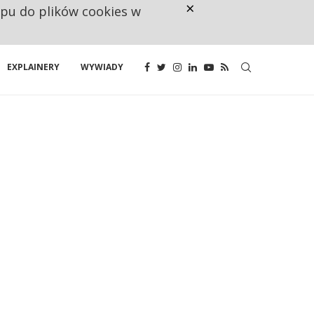
×
ępu do plików cookies w
160 ZNAKÓW TO ZA MAŁO. FUND
EXPLAINERY
WYWIADY