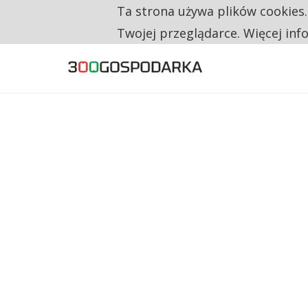
Ta strona używa plików cookies
TYLKO U NAS
NA JEDEN WAKAT PRZYPADAJĄ 62 ZGŁOSZ
Twojej przeglądarce. Więcej inf