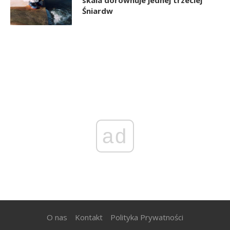
Śniardw
ad
O nas
Kontakt
Polityka Prywatności