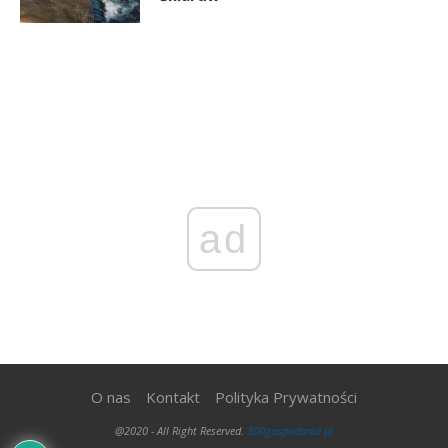
ad
O nas
Kontakt
Polityka Prywatności
@2020 - All Right Reserved.
300gospodarka.pl