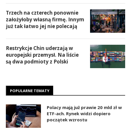
Trzech na czterech ponownie
założyłoby własną firmę. Innym
już tak łatwo jej nie polecają
Restrykcje Chin uderzają w
europejski przemysł. Na liście
są dwa podmioty z Polski
POPULARNE TEMATY
Polacy mają już prawie 20 mld zł w
ETF-ach. Rynek widzi dopiero
początek wzrostu