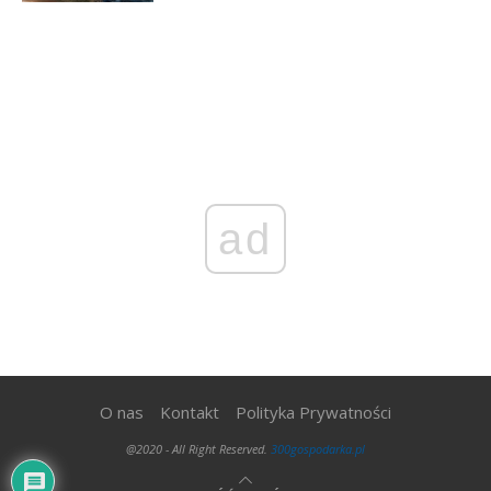
ad
O nas
Kontakt
Polityka Prywatności
@2020 - All Right Reserved.
300gospodarka.pl