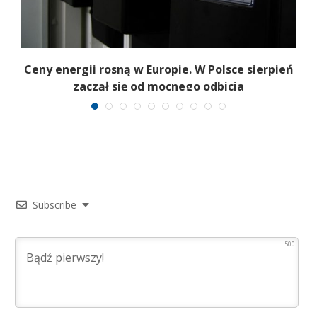
Ceny energii rosną w Europie. W Polsce sierpień
K
zaczął się od mocnego odbicia
Subscribe
500