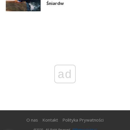
Śniardw
ad
O nas
Kontakt
Polityka Prywatności
@2020 - All Right Reserved.
300gospodarka.pl