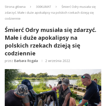
Strona główna
300KLIMAT
Śmierć Odry musiała się
zdarzyć. Małe i duże apokalipsy na polskich rzekach dzieją się
codziennie
Śmierć Odry musiała się zdarzyć.
Małe i duże apokalipsy na
polskich rzekach dzieją się
codziennie
przez
Barbara Rogala
2 września 2022