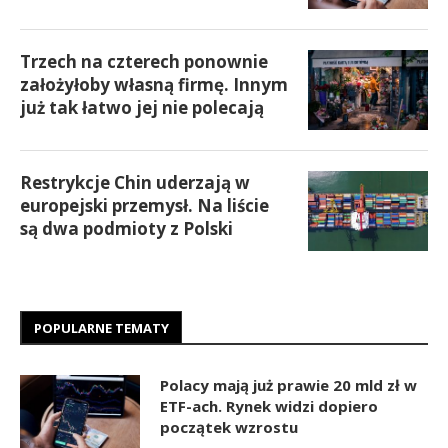
Trzech na czterech ponownie
założyłoby własną firmę. Innym
już tak łatwo jej nie polecają
Restrykcje Chin uderzają w
europejski przemysł. Na liście
są dwa podmioty z Polski
POPULARNE TEMATY
Polacy mają już prawie 20 mld zł w
ETF-ach. Rynek widzi dopiero
początek wzrostu