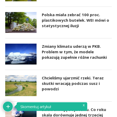
Polska miała zebrać 100 proc.
plastikowych butelek. WEI mówi o
statystycznej iluzji
Zmiany klimatu uderzą w PKB.
Problem w tym, że modele
pokazują zupełnie różne rachunki
Chcieliśmy ujarzmić rzeki. Teraz
skutki wracają podczas susz i
powodzi
Ścieki znikają z systemu. Co roku
skala dorównuje jednej trzeciej