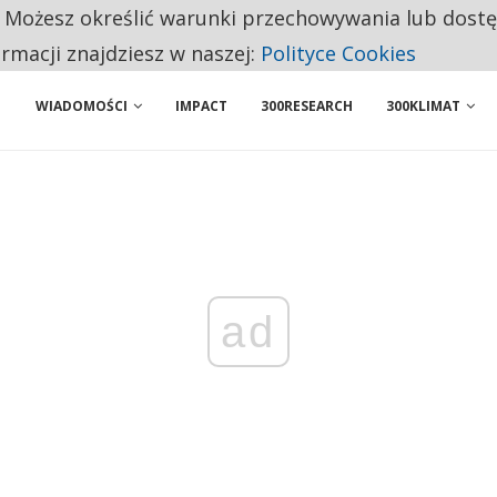
. Możesz określić warunki przechowywania lub dost
 PRZEMYSŁ. NA LIŚCIE SĄ DWA PODMIOTY Z POLSKI
ormacji znajdziesz w naszej:
Polityce Cookies
WIADOMOŚCI
IMPACT
300RESEARCH
300KLIMAT
ad