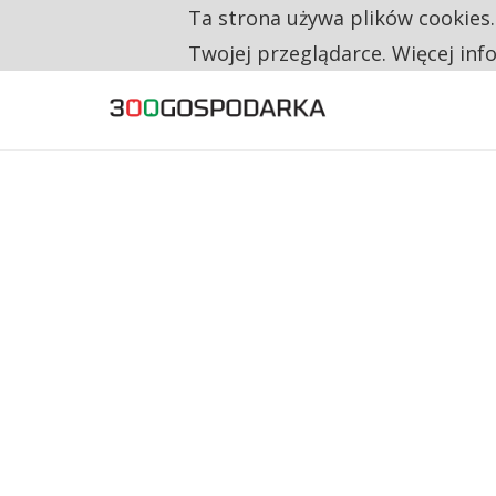
Ta strona używa plików cookies
TYLKO U NAS
RESTRYKCJE CHIN UDERZAJĄ W EUROPEJSKI
Twojej przeglądarce. Więcej inf