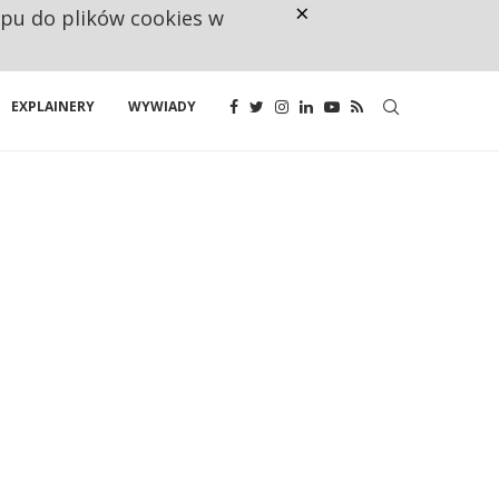
×
ępu do plików cookies w
CO TRZECIĄ ZŁOTÓWKĘ Z EMER
EXPLAINERY
WYWIADY