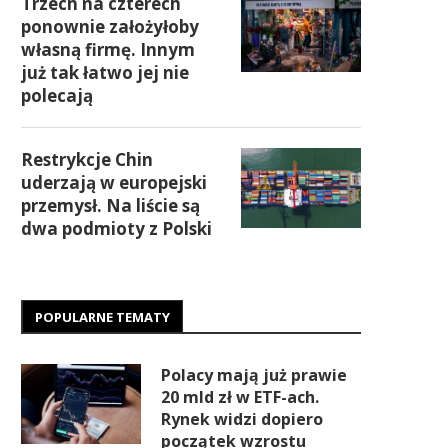
Trzech na czterech
ponownie założyłoby
własną firmę. Innym
już tak łatwo jej nie
polecają
Restrykcje Chin
uderzają w europejski
przemysł. Na liście są
dwa podmioty z Polski
POPULARNE TEMATY
Polacy mają już prawie
20 mld zł w ETF-ach.
Rynek widzi dopiero
początek wzrostu