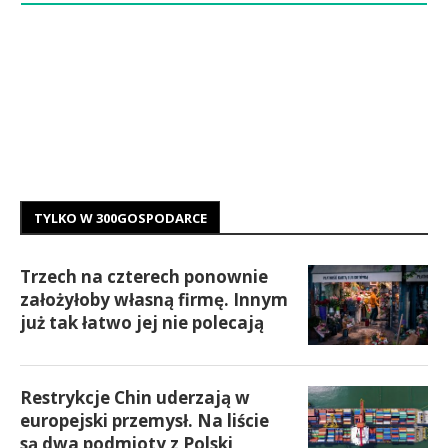
TYLKO W 300GOSPODARCE
Trzech na czterech ponownie
założyłoby własną firmę. Innym
już tak łatwo jej nie polecają
Restrykcje Chin uderzają w
europejski przemysł. Na liście
są dwa podmioty z Polski