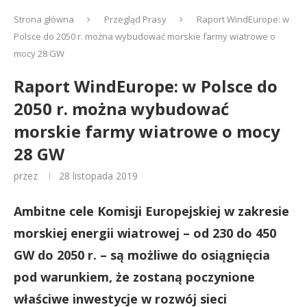
Strona główna
Przegląd Prasy
Raport WindEurope: w
Polsce do 2050 r. można wybudować morskie farmy wiatrowe o
mocy 28 GW
Raport WindEurope: w Polsce do
2050 r. można wybudować
morskie farmy wiatrowe o mocy
28 GW
przez
28 listopada 2019
Ambitne cele Komisji Europejskiej w zakresie
morskiej energii wiatrowej – od 230 do 450
GW do 2050 r. – są możliwe do osiągnięcia
pod warunkiem, że zostaną poczynione
właściwe inwestycje w rozwój sieci