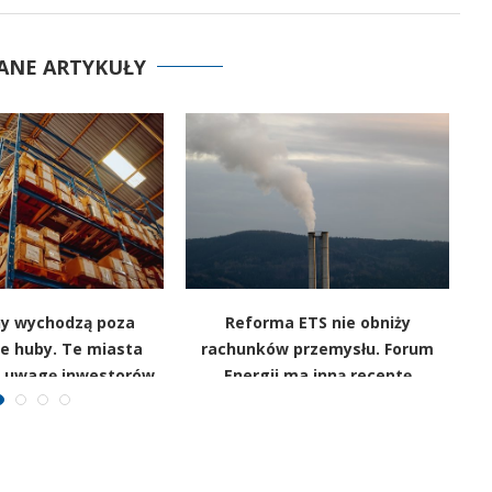
ANE ARTYKUŁY
y wychodzą poza
Reforma ETS nie obniży
e huby. Te miasta
rachunków przemysłu. Forum
po
ą uwagę inwestorów
Energii ma inną receptę