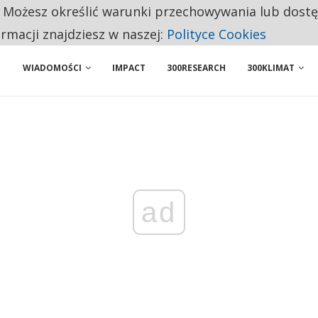
. Możesz określić warunki przechowywania lub dost
ENIA. WIELU KANDYDATÓW NIE ROZPOCZYNA PRACY
ormacji znajdziesz w naszej:
Polityce Cookies
WIADOMOŚCI
IMPACT
300RESEARCH
300KLIMAT
ad