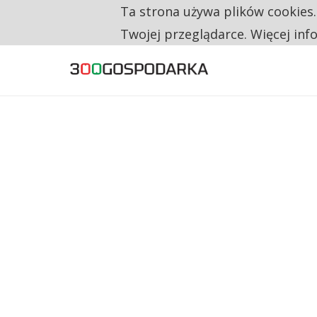
Ta strona używa plików cookies
TYLKO U NAS
NA JEDEN WAKAT PRZYPADAJĄ 62 ZGŁOSZ
Twojej przeglądarce. Więcej inf