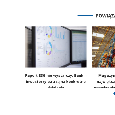
POWIĄZ
ej łopat i
Raport ESG nie wystarczy. Banki i
Magazyn
 nowe
inwestorzy patrzą na konkretne
największ
działania
przyciągaj