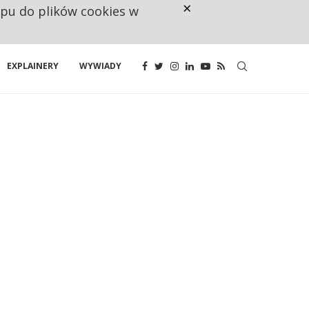
×
ępu do plików cookies w
160 ZNAKÓW TO ZA MAŁO. FUND
EXPLAINERY
WYWIADY