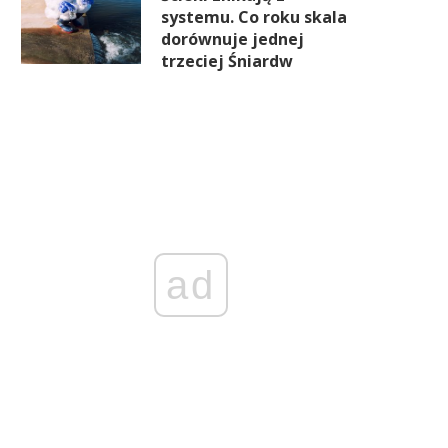
systemu. Co roku skala
dorównuje jednej
trzeciej Śniardw
ad
Nowe ETF-y już oficjalnie na
„Eko” na etykiecie trzeba b
lskiej giełdzie. GPW rozszerza
udowodnić. Rząd chce ukró
ofertę inwestycyjną
greenwashing