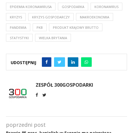
EPIDEMIA KORONAWIRUSA
GOSPODARKA
KORONAWIRUS
KRYZYS
KRYZYS GOSPODARCZY
MAKROEKONOMIA
PANDEMIA
PKB
PRODUKT KRAJOWY BRUTTO
STATYSTYKI
WIELKA BRYTANIA
UDOSTĘPNIJ
ZESPÓŁ 300GOSPODARKI
poprzedni post
Prawie 85 proc. kąpielisk w Europie ma najwyższą