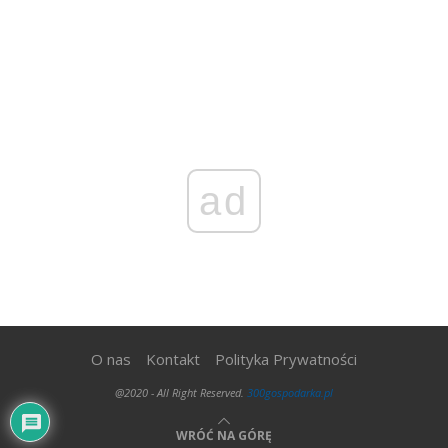
ad
O nas
Kontakt
Polityka Prywatności
@2020 - All Right Reserved.
300gospodarka.pl
WRÓĆ NA GÓRĘ