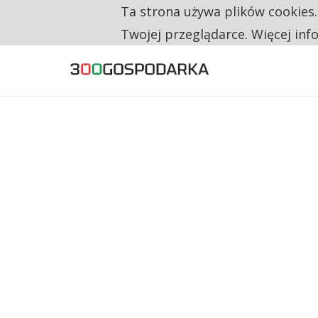
Ta strona używa plików cookies
TYLKO U NAS
NA JEDEN WAKAT PRZYPADAJĄ 62 ZGŁOSZ
Twojej przeglądarce. Więcej inf