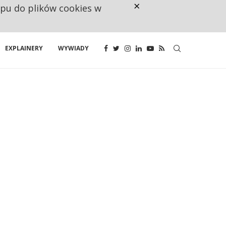
×
ępu do plików cookies w
160 ZNAKÓW TO ZA MAŁO. FUND
EXPLAINERY
WYWIADY