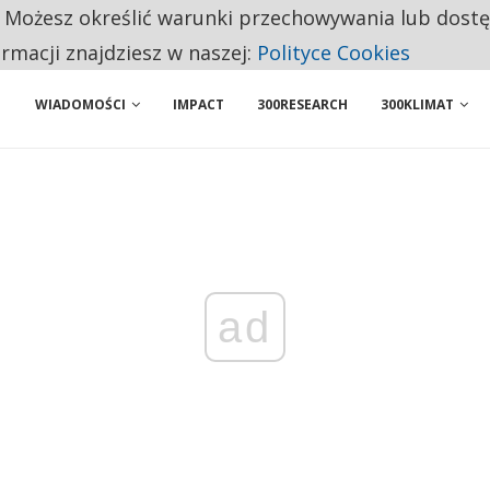
. Możesz określić warunki przechowywania lub dost
ENIA. WIELU KANDYDATÓW NIE ROZPOCZYNA PRACY
ormacji znajdziesz w naszej:
Polityce Cookies
WIADOMOŚCI
IMPACT
300RESEARCH
300KLIMAT
ad